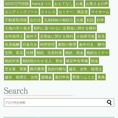
3000万円控除
hanaまつり
おもてなし
お墓
お客さまの声
エンディングノート
ストレス
セミナー、満足度
マイホーム
不動産取得税
会社法
兄弟姉妹の相続分
出産
初詣
効率
土地の売り急ぎ
契約に基づかない定期金に関する権利
女性税理士
婚外子
定期金に関する権利
小規模宅地
形見
役員報酬
日進月歩
時間管理
書類の整理
条件付き、贈与
玄関、装花
目標
相続、生前対策
相続、税金
相続セミナー
相続対策
相続税がかかる人、割合
確定申告準備
税金
空き家、実家
葬式費用
負担付贈与
越谷、女性、税理士
越谷、税理士、女性
退職金
還付申告
野菜ソムリエ
香典