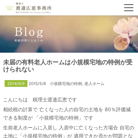
toggl
navig
未届の有料老人ホームは小規模宅地の特例が受
けられない
2014/9/9
2015/5/8
小規模宅地の特例
,
老人ホーム
こんにちは 税理士渡邉広恵です
相続税の計算で
亡くなった人の自宅の土地を
80％評価減
できる制度が
「小規模宅地の特例」です
生前老人ホームに入居し
入居中に亡くなった方場合
自宅の
土地に「小規模宅地の特例」が
適用できか否かが問題とな