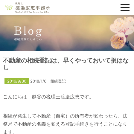
toggl
navig
不動産の相続登記は、早くやっておいて損はな
し
2016/9/30
2018/1/6
相続登記
こんにちは 越谷の税理士渡邉広恵です。
相続が発生して不動産（自宅）の所有者が変わったら、法
務局で不動産の名義を変える登記手続きを行うことになり
ます。