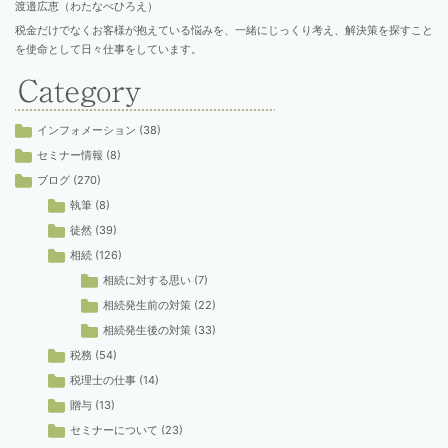
渡邉広恵（わたなべひろえ）
税金だけでなくお客様が抱えている悩みを、一緒にじっくり考え、解決策を探すこと
を使命として日々仕事をしています。
インフォメーション
(38)
セミナー情報
(8)
ブログ
(270)
執筆
(8)
徒然
(39)
相続
(126)
相続に対する思い
(7)
相続発生前の対策
(22)
相続発生後の対策
(33)
税務
(54)
税理士の仕事
(14)
贈与
(13)
セミナーについて
(23)