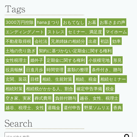
3000万円控除
hanaまつり
おもてなし
お墓
お客さまの声
エンディングノート
ストレス
セミナー、満足度
マイホーム
不動産取得税
会社法
兄弟姉妹の相続分
出産
初詣
効率
土地の売り急ぎ
契約に基づかない定期金に関する権利
女性税理士
婚外子
定期金に関する権利
小規模宅地
形見
役員報酬
日進月歩
時間管理
書類の整理
条件付き、贈与
玄関、装花
目標
相続、生前対策
相続、税金
相続セミナー
相続対策
相続税がかかる人、割合
確定申告準備
税金
空き家、実家
葬式費用
負担付贈与
越谷、女性、税理士
越谷、税理士、女性
退職金
還付申告
野菜ソムリエ
香典