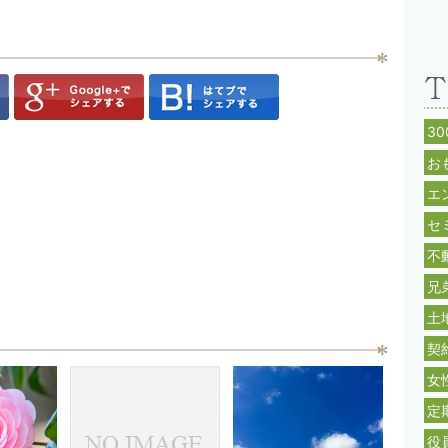
3
お
エ
セ
不
兄
土
契
女
定
役