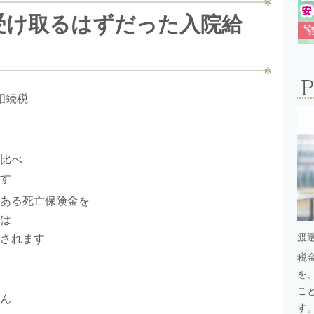
受け取るはずだった入院給
相続税
比べ
す
ある死亡保険金を
は
されます
渡
税
を
こ
ん
す