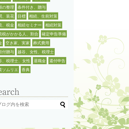
類の整理
条件付き、贈与
関、装花
目標
相続、生前対策
続、税金
相続セミナー
相続対策
続税がかかる人、割合
確定申告準備
金
空き家、実家
葬式費用
担付贈与
越谷、女性、税理士
谷、税理士、女性
退職金
還付申告
菜ソムリエ
香典