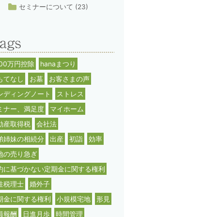
セミナーについて
(23)
000万円控除
hanaまつり
もてなし
お墓
お客さまの声
ンディングノート
ストレス
ミナー、満足度
マイホーム
動産取得税
会社法
弟姉妹の相続分
出産
初詣
効率
地の売り急ぎ
約に基づかない定期金に関する権利
性税理士
婚外子
期金に関する権利
小規模宅地
形見
員報酬
日進月歩
時間管理