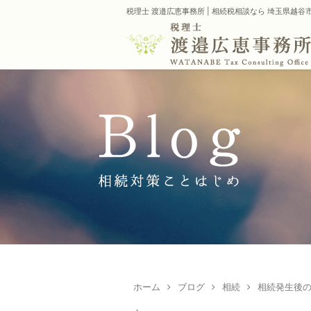
税理士 渡邉広恵事務所 | 相続税相談なら 埼玉県越
ホーム
ブログ
相続
相続発生後