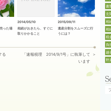
書
玄
相
2014/05/10
2015/09/11
売った場
相続がおきたら、すぐに
遺産分割をスムーズに行
相
取りかかること
うには？
税
負
越
する
「速報税理 2014/9/1号」に執筆して
野
います