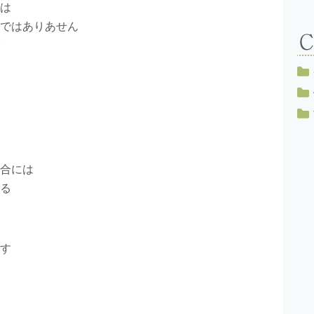
は
ではありあせん
合には
る
す