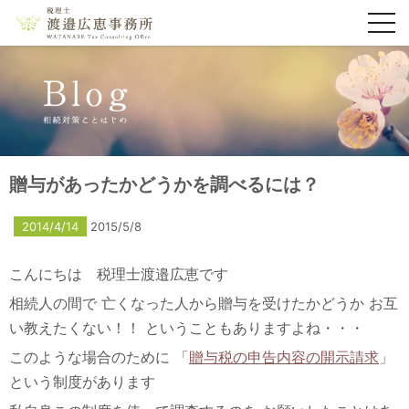
toggl
navig
贈与があったかどうかを調べるには？
2014/4/14
2015/5/8
こんにちは 税理士渡邉広恵です
相続人の間で
亡くなった人から贈与を受けたかどうか
お互
い教えたくない！！
ということもありますよね・・・
このような場合のために
「
贈与税の申告内容の開示請求
」
という制度があります