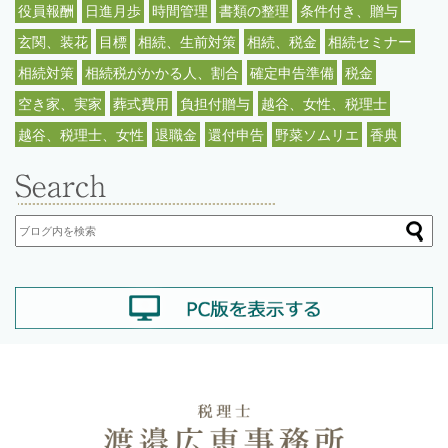
役員報酬
日進月歩
時間管理
書類の整理
条件付き、贈与
玄関、装花
目標
相続、生前対策
相続、税金
相続セミナー
相続対策
相続税がかかる人、割合
確定申告準備
税金
空き家、実家
葬式費用
負担付贈与
越谷、女性、税理士
越谷、税理士、女性
退職金
還付申告
野菜ソムリエ
香典