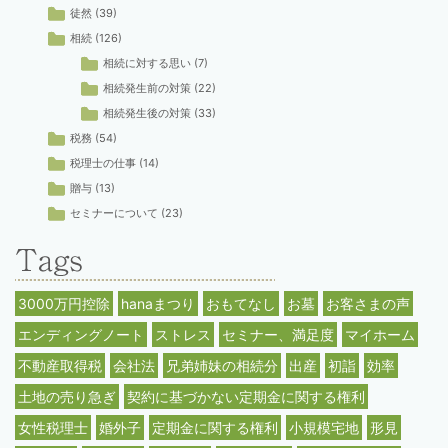
徒然
(39)
相続
(126)
相続に対する思い
(7)
相続発生前の対策
(22)
相続発生後の対策
(33)
税務
(54)
税理士の仕事
(14)
贈与
(13)
セミナーについて
(23)
3000万円控除
hanaまつり
おもてなし
お墓
お客さまの声
エンディングノート
ストレス
セミナー、満足度
マイホーム
不動産取得税
会社法
兄弟姉妹の相続分
出産
初詣
効率
土地の売り急ぎ
契約に基づかない定期金に関する権利
女性税理士
婚外子
定期金に関する権利
小規模宅地
形見