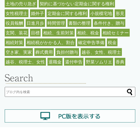
土地の売り急ぎ
契約に基づかない定期金に関する権利
女性税理士
婚外子
定期金に関する権利
小規模宅地
形見
役員報酬
日進月歩
時間管理
書類の整理
条件付き、贈与
玄関、装花
目標
相続、生前対策
相続、税金
相続セミナー
相続対策
相続税がかかる人、割合
確定申告準備
税金
空き家、実家
葬式費用
負担付贈与
越谷、女性、税理士
越谷、税理士、女性
退職金
還付申告
野菜ソムリエ
香典