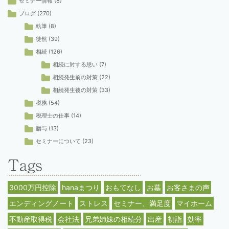
セミナー情報
(8)
ブログ
(270)
執筆
(8)
徒然
(39)
相続
(126)
相続に対する思い
(7)
相続発生前の対策
(22)
相続発生後の対策
(33)
税務
(54)
税理士の仕事
(14)
贈与
(13)
セミナーについて
(23)
3000万円控除
hanaまつり
おもてなし
お墓
お客さまの声
エンディングノート
ストレス
セミナー、満足度
マイホーム
不動産取得税
会社法
兄弟姉妹の相続分
出産
初詣
効率