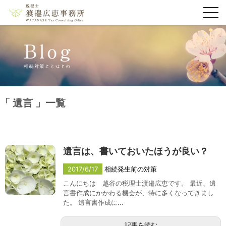
toggl
navig
遺言
一覧
遺言は、書いておいたほうが良い？
2017/6/17
相続発生前の対策
こんにちは 越谷の税理士渡邉広恵です。 最近、遺
言書作成にかかわる機会が、特に多くなってきまし
た。 遺言書作成に...
記事を読む