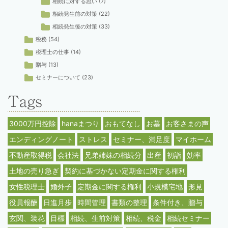
相続に対する思い
(7)
相続発生前の対策
(22)
相続発生後の対策
(33)
税務
(54)
税理士の仕事
(14)
贈与
(13)
セミナーについて
(23)
3000万円控除
hanaまつり
おもてなし
お墓
お客さまの声
エンディングノート
ストレス
セミナー、満足度
マイホーム
不動産取得税
会社法
兄弟姉妹の相続分
出産
初詣
効率
土地の売り急ぎ
契約に基づかない定期金に関する権利
女性税理士
婚外子
定期金に関する権利
小規模宅地
形見
役員報酬
日進月歩
時間管理
書類の整理
条件付き、贈与
玄関、装花
目標
相続、生前対策
相続、税金
相続セミナー