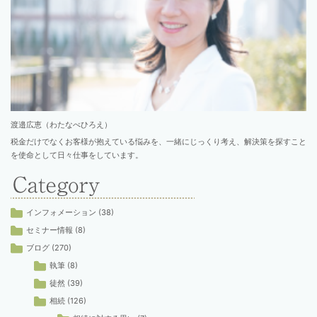
渡邉広恵（わたなべひろえ）
税金だけでなくお客様が抱えている悩みを、一緒にじっくり考え、解決策を探すこと
を使命として日々仕事をしています。
インフォメーション
(38)
セミナー情報
(8)
ブログ
(270)
執筆
(8)
徒然
(39)
相続
(126)