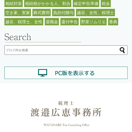
相続対策
相続税がかかる人、割合
確定申告準備
税金
空き家、実家
葬式費用
負担付贈与
越谷、女性、税理士
越谷、税理士、女性
退職金
還付申告
野菜ソムリエ
香典