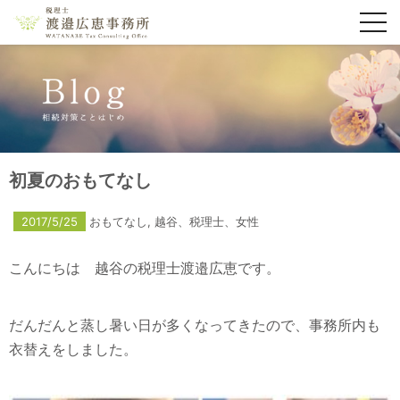
toggl
navig
初夏のおもてなし
2017/5/25
おもてなし
,
越谷、税理士、女性
こんにちは 越谷の税理士渡邉広恵です。
だんだんと蒸し暑い日が多くなってきたので、事務所内も
衣替えをしました。