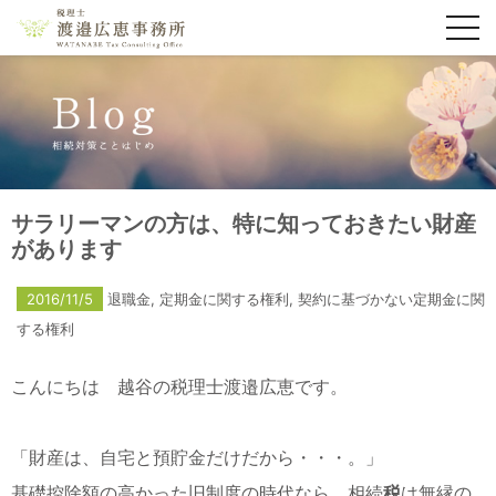
toggl
navig
サラリーマンの方は、特に知っておきたい財産
があります
2016/11/5
退職金
,
定期金に関する権利
,
契約に基づかない定期金に関
する権利
こんにちは 越谷の税理士渡邉広恵です。
「財産は、自宅と預貯金だけだから・・・。」
基礎控除額の高かった旧制度の時代なら、相続
税
は無縁の