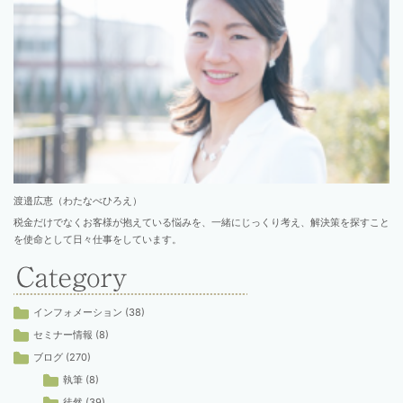
渡邉広恵（わたなべひろえ）
税金だけでなくお客様が抱えている悩みを、一緒にじっくり考え、解決策を探すこと
を使命として日々仕事をしています。
インフォメーション
(38)
セミナー情報
(8)
ブログ
(270)
執筆
(8)
徒然
(39)