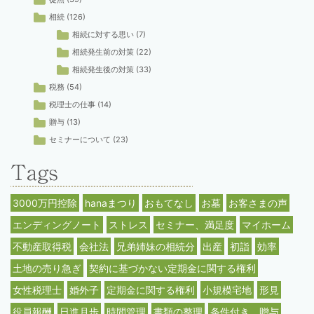
相続
(126)
相続に対する思い
(7)
相続発生前の対策
(22)
相続発生後の対策
(33)
税務
(54)
税理士の仕事
(14)
贈与
(13)
セミナーについて
(23)
3000万円控除
hanaまつり
おもてなし
お墓
お客さまの声
エンディングノート
ストレス
セミナー、満足度
マイホーム
不動産取得税
会社法
兄弟姉妹の相続分
出産
初詣
効率
土地の売り急ぎ
契約に基づかない定期金に関する権利
女性税理士
婚外子
定期金に関する権利
小規模宅地
形見
役員報酬
日進月歩
時間管理
書類の整理
条件付き、贈与