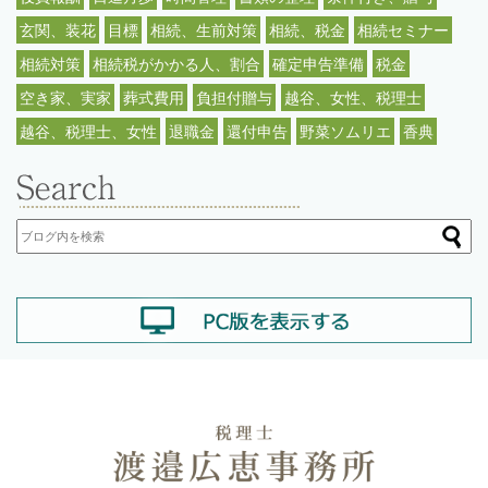
玄関、装花
目標
相続、生前対策
相続、税金
相続セミナー
相続対策
相続税がかかる人、割合
確定申告準備
税金
空き家、実家
葬式費用
負担付贈与
越谷、女性、税理士
越谷、税理士、女性
退職金
還付申告
野菜ソムリエ
香典