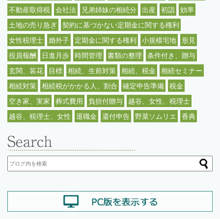
不動産取得税
会社法
兄弟姉妹の相続分
出産
初詣
効率
土地の売り急ぎ
契約に基づかない定期金に関する権利
女性税理士
婚外子
定期金に関する権利
小規模宅地
形見
役員報酬
日進月歩
時間管理
書類の整理
条件付き、贈与
玄関、装花
目標
相続、生前対策
相続、税金
相続セミナー
相続対策
相続税がかかる人、割合
確定申告準備
税金
空き家、実家
葬式費用
負担付贈与
越谷、女性、税理士
越谷、税理士、女性
退職金
還付申告
野菜ソムリエ
香典