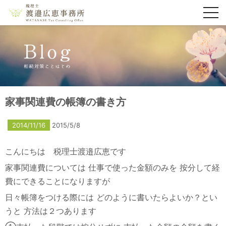
toggl
navig
家事関連費の帳簿の書き方
2014/11/16
2015/5/8
こんにちは 税理士渡邉広恵です
家事関連費については
仕事で使った金額のみを
按分して経
費にできることになりますが
日々帳簿をつける際には
どのように書いたらよいか？とい
うと
方法は２つあります