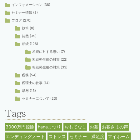
インフォメーション
(38)
セミナー情報
(8)
ブログ
(270)
執筆
(8)
徒然
(39)
相続
(126)
相続に対する思い
(7)
相続発生前の対策
(22)
相続発生後の対策
(33)
税務
(54)
税理士の仕事
(14)
贈与
(13)
セミナーについて
(23)
3000万円控除
hanaまつり
おもてなし
お墓
お客さまの声
エンディングノート
ストレス
セミナー、満足度
マイホーム