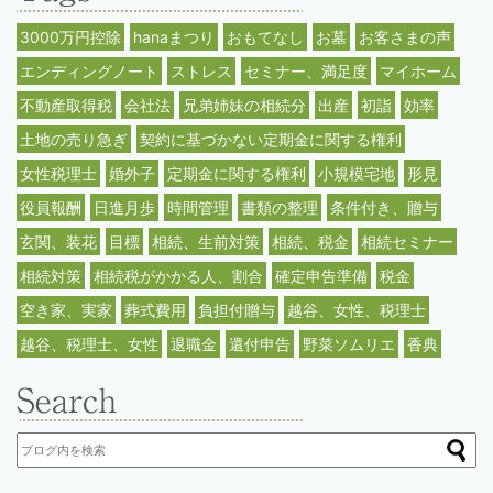
3000万円控除
hanaまつり
おもてなし
お墓
お客さまの声
エンディングノート
ストレス
セミナー、満足度
マイホーム
不動産取得税
会社法
兄弟姉妹の相続分
出産
初詣
効率
土地の売り急ぎ
契約に基づかない定期金に関する権利
女性税理士
婚外子
定期金に関する権利
小規模宅地
形見
役員報酬
日進月歩
時間管理
書類の整理
条件付き、贈与
玄関、装花
目標
相続、生前対策
相続、税金
相続セミナー
相続対策
相続税がかかる人、割合
確定申告準備
税金
空き家、実家
葬式費用
負担付贈与
越谷、女性、税理士
越谷、税理士、女性
退職金
還付申告
野菜ソムリエ
香典