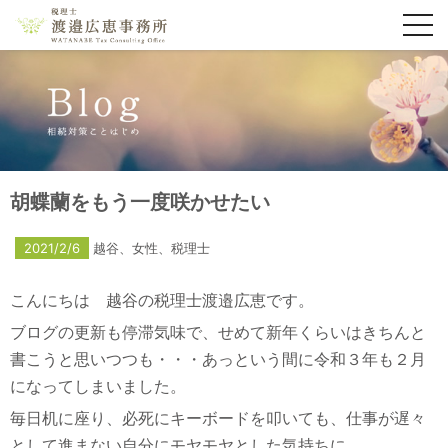
toggl
navig
胡蝶蘭をもう一度咲かせたい
2021/2/6
越谷、女性、税理士
こんにちは 越谷の税理士渡邉広恵です。
ブログの更新も停滞気味で、せめて新年くらいはきちんと
書こうと思いつつも・・・あっという間に令和３年も２月
になってしまいました。
毎日机に座り、必死にキーボードを叩いても、仕事が遅々
として進まない自分にモヤモヤとした気持ちに。