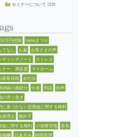
セミナーについて
(23)
000万円控除
hanaまつり
もてなし
お墓
お客さまの声
ンディングノート
ストレス
ミナー、満足度
マイホーム
動産取得税
会社法
弟姉妹の相続分
出産
初詣
効率
地の売り急ぎ
約に基づかない定期金に関する権利
性税理士
婚外子
期金に関する権利
小規模宅地
形見
員報酬
日進月歩
時間管理