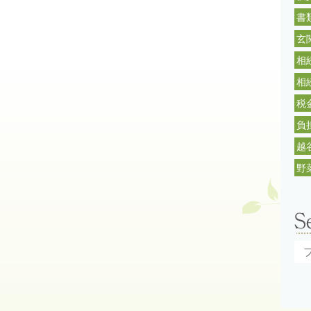
書
玄
相
相
税
負
越
野