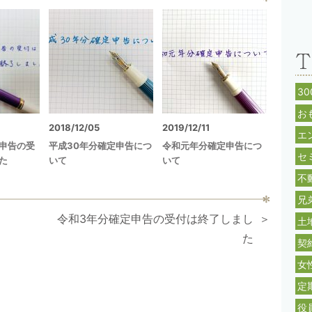
3
お
2018/12/05
2019/12/11
エ
申告の受
平成30年分確定申告につ
令和元年分確定申告につ
セ
た
いて
いて
不
兄
令和3年分確定申告の受付は終了しまし
土
た
契
女
定
役