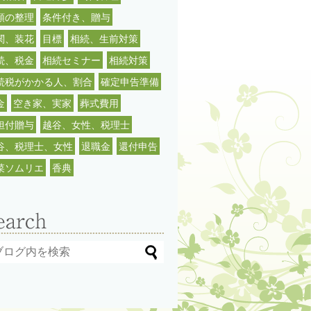
類の整理
条件付き、贈与
関、装花
目標
相続、生前対策
続、税金
相続セミナー
相続対策
続税がかかる人、割合
確定申告準備
金
空き家、実家
葬式費用
担付贈与
越谷、女性、税理士
谷、税理士、女性
退職金
還付申告
菜ソムリエ
香典