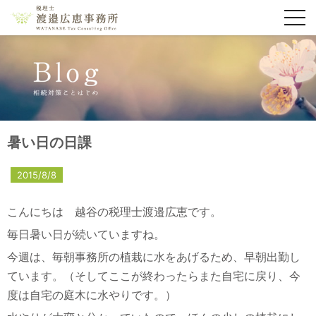
toggl
navig
暑い日の日課
2015/8/8
こんにちは 越谷の税理士渡邉広恵です。
毎日暑い日が続いていますね。
今週は、毎朝事務所の植栽に水をあげるため、早朝出勤し
ています。（そしてここが終わったらまた自宅に戻り、今
度は自宅の庭木に水やりです。）