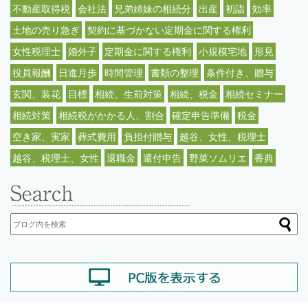
不動産取得税
会社法
兄弟姉妹の相続分
出産
初詣
効率
土地の売り急ぎ
契約に基づかない定期金に関する権利
女性税理士
婚外子
定期金に関する権利
小規模宅地
形見
役員報酬
日進月歩
時間管理
書類の整理
条件付き、贈与
玄関、装花
目標
相続、生前対策
相続、税金
相続セミナー
相続対策
相続税がかかる人、割合
確定申告準備
税金
空き家、実家
葬式費用
負担付贈与
越谷、女性、税理士
越谷、税理士、女性
退職金
還付申告
野菜ソムリエ
香典