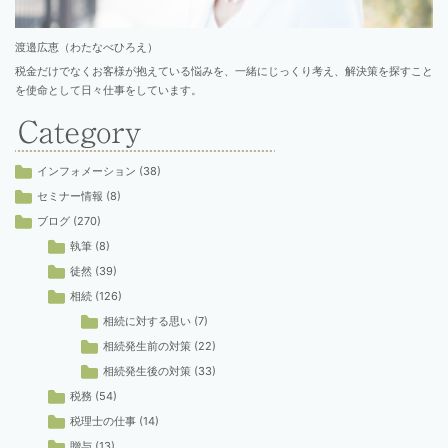
渡邉広恵（わたなべひろえ）
税金だけでなくお客様が抱えている悩みを、一緒にじっくり考え、解決策を探すこと
を使命として日々仕事をしています。
インフォメーション
(38)
セミナー情報
(8)
ブログ
(270)
執筆
(8)
徒然
(39)
相続
(126)
相続に対する思い
(7)
相続発生前の対策
(22)
相続発生後の対策
(33)
税務
(54)
税理士の仕事
(14)
贈与
(13)