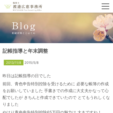
toggl
navig
記帳指導と年末調整
2013/11/8
2015/5/8
昨日は記帳指導の日でした
前回、青色申告特別控除を受けるために
必要な帳簿の作成
をお願いしていました
手書きでの作成に大丈夫かなって心
配でしたが
きちんと作成できていたので
とてもうれしくな
りました
やはり青色申告特別控除65万円の魅力は
大きですね！