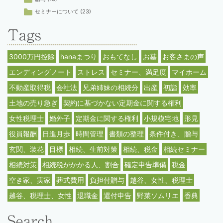
セミナーについて
(23)
3000万円控除
hanaまつり
おもてなし
お墓
お客さまの声
エンディングノート
ストレス
セミナー、満足度
マイホーム
不動産取得税
会社法
兄弟姉妹の相続分
出産
初詣
効率
土地の売り急ぎ
契約に基づかない定期金に関する権利
女性税理士
婚外子
定期金に関する権利
小規模宅地
形見
役員報酬
日進月歩
時間管理
書類の整理
条件付き、贈与
玄関、装花
目標
相続、生前対策
相続、税金
相続セミナー
相続対策
相続税がかかる人、割合
確定申告準備
税金
空き家、実家
葬式費用
負担付贈与
越谷、女性、税理士
越谷、税理士、女性
退職金
還付申告
野菜ソムリエ
香典