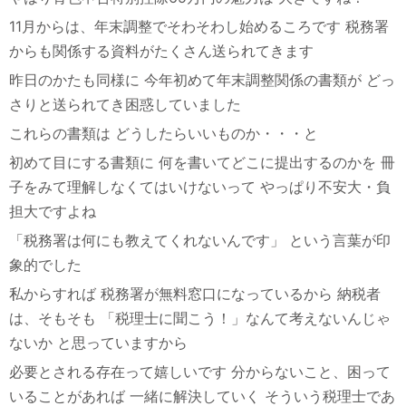
11月からは、年末調整でそわそわし始めるころです
税務署
からも関係する資料がたくさん送られてきます
昨日のかたも同様に
今年初めて年末調整関係の書類が
どっ
さりと送られてき困惑していました
これらの書類は
どうしたらいいものか・・・と
初めて目にする書類に
何を書いてどこに提出するのかを
冊
子をみて理解しなくてはいけないって
やっぱり不安大・負
担大ですよね
「税務署は何にも教えてくれないんです」
という言葉が印
象的でした
私からすれば
税務署が無料窓口になっているから
納税者
は、そもそも
「税理士に聞こう！」なんて考えないんじゃ
ないか
と思っていますから
必要とされる存在って嬉しいです
分からないこと、困って
いることがあれば
一緒に解決していく
そういう税理士であ