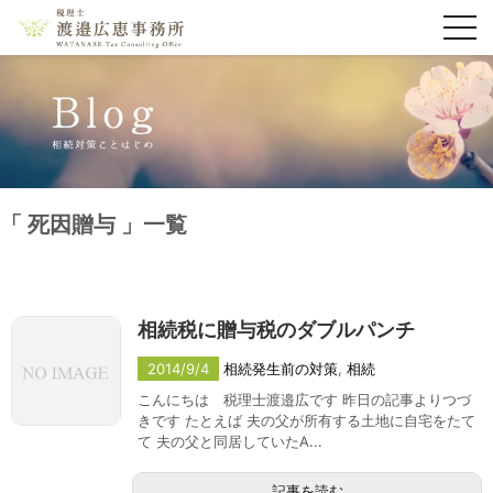
toggl
navig
死因贈与
一覧
相続税に贈与税のダブルパンチ
2014/9/4
相続発生前の対策
,
相続
こんにちは 税理士渡邉広です 昨日の記事よりつづ
きです たとえば 夫の父が所有する土地に自宅をたて
て 夫の父と同居していたA...
記事を読む