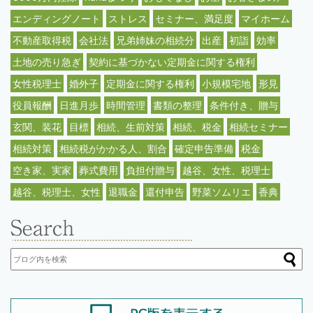
エンディングノート
ストレス
セミナー、満足度
マイホーム
不動産取得税
会社法
兄弟姉妹の相続分
出産
初詣
効率
土地の売り急ぎ
契約に基づかない定期金に関する権利
女性税理士
婚外子
定期金に関する権利
小規模宅地
形見
役員報酬
日進月歩
時間管理
書類の整理
条件付き、贈与
玄関、装花
目標
相続、生前対策
相続、税金
相続セミナー
相続対策
相続税がかかる人、割合
確定申告準備
税金
空き家、実家
葬式費用
負担付贈与
越谷、女性、税理士
越谷、税理士、女性
退職金
還付申告
野菜ソムリエ
香典