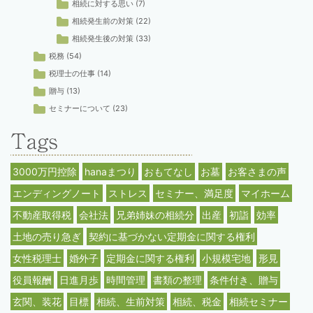
相続に対する思い
(7)
相続発生前の対策
(22)
相続発生後の対策
(33)
税務
(54)
税理士の仕事
(14)
贈与
(13)
セミナーについて
(23)
3000万円控除
hanaまつり
おもてなし
お墓
お客さまの声
エンディングノート
ストレス
セミナー、満足度
マイホーム
不動産取得税
会社法
兄弟姉妹の相続分
出産
初詣
効率
土地の売り急ぎ
契約に基づかない定期金に関する権利
女性税理士
婚外子
定期金に関する権利
小規模宅地
形見
役員報酬
日進月歩
時間管理
書類の整理
条件付き、贈与
玄関、装花
目標
相続、生前対策
相続、税金
相続セミナー