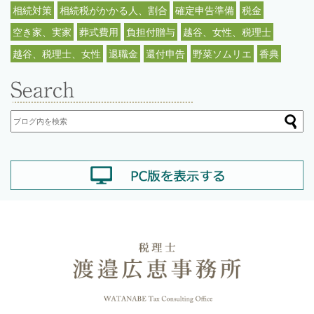
相続対策
相続税がかかる人、割合
確定申告準備
税金
空き家、実家
葬式費用
負担付贈与
越谷、女性、税理士
越谷、税理士、女性
退職金
還付申告
野菜ソムリエ
香典