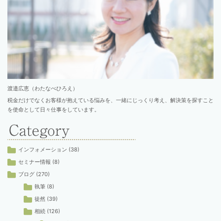
渡邉広恵（わたなべひろえ）
税金だけでなくお客様が抱えている悩みを、一緒にじっくり考え、解決策を探すこと
を使命として日々仕事をしています。
インフォメーション
(38)
セミナー情報
(8)
ブログ
(270)
執筆
(8)
徒然
(39)
相続
(126)