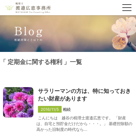
toggl
navig
定期金に関する権利
一覧
サラリーマンの方は、特に知っておき
たい財産があります
2016/11/5
相続
こんにちは 越谷の税理士渡邉広恵です。 「財産
は、自宅と預貯金だけだから・・・。」 基礎控除額の
高かった旧制度の時代なら...