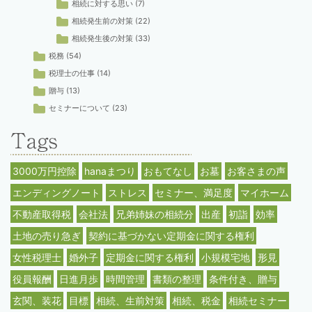
相続に対する思い
(7)
相続発生前の対策
(22)
相続発生後の対策
(33)
税務
(54)
税理士の仕事
(14)
贈与
(13)
セミナーについて
(23)
3000万円控除
hanaまつり
おもてなし
お墓
お客さまの声
エンディングノート
ストレス
セミナー、満足度
マイホーム
不動産取得税
会社法
兄弟姉妹の相続分
出産
初詣
効率
土地の売り急ぎ
契約に基づかない定期金に関する権利
女性税理士
婚外子
定期金に関する権利
小規模宅地
形見
役員報酬
日進月歩
時間管理
書類の整理
条件付き、贈与
玄関、装花
目標
相続、生前対策
相続、税金
相続セミナー