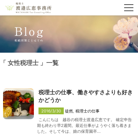
toggl
navig
女性税理士
一覧
税理士の仕事、働きやすさよりも好き
かどうか
2016/3/30
徒然
,
税理士の仕事
こんにちは 越谷の税理士渡邉広恵です。 確定申告
期も終わり早2週間。最近仕事がようやく落ち着きま
した。そして今は、娘の保育園卒...