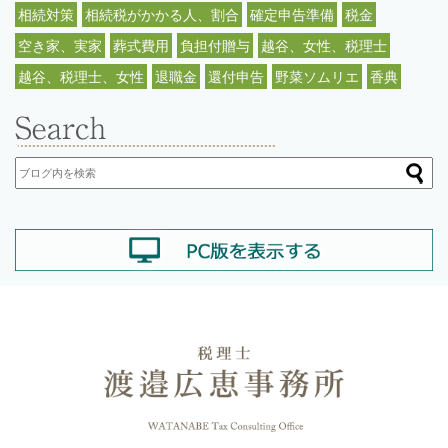
相続対策
相続税がかかる人、割合
確定申告準備
税金
空き家、実家
葬式費用
負担付贈与
越谷、女性、税理士
越谷、税理士、女性
退職金
還付申告
野菜ソムリエ
香典