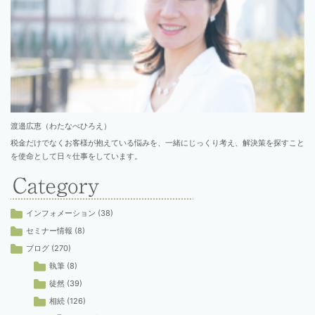
渡邉広恵（わたなべひろえ）
税金だけでなくお客様が抱えている悩みを、一緒にじっくり考え、解決策を探すこと
を使命として日々仕事をしています。
インフォメーション
(38)
セミナー情報
(8)
ブログ
(270)
執筆
(8)
徒然
(39)
相続
(126)