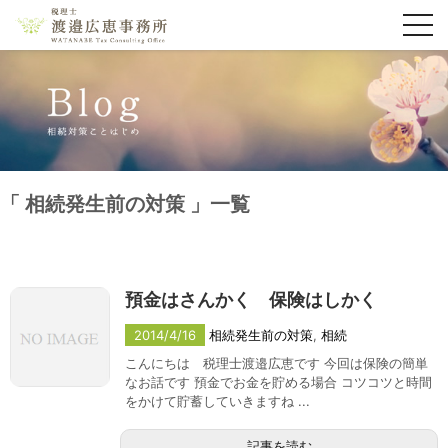
toggl
navig
相続発生前の対策
一覧
預金はさんかく 保険はしかく
2014/4/16
相続発生前の対策
,
相続
こんにちは 税理士渡邉広恵です 今回は保険の簡単
なお話です 預金でお金を貯める場合 コツコツと時間
をかけて貯蓄していきますね ...
記事を読む