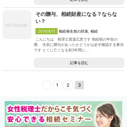
その贈与、相続財産になる？ならな
い？
2014/4/11
相続発生前の対策
,
相続
こんにちは 税理士渡邉広恵です 相続税の申告の
際、 生前に贈与があったかどうかは必ず確認する事項
です とくに亡くなる前3年間に...
記事を読む
1
2
3