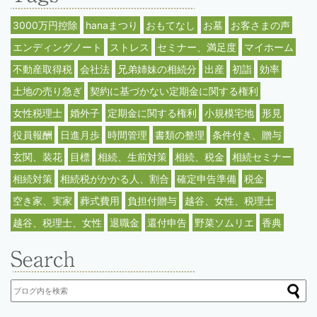
3000万円控除
hanaまつり
おもてなし
お墓
お客さまの声
エンディングノート
ストレス
セミナー、満足度
マイホーム
不動産取得税
会社法
兄弟姉妹の相続分
出産
初詣
効率
土地の売り急ぎ
契約に基づかない定期金に関する権利
女性税理士
婚外子
定期金に関する権利
小規模宅地
形見
役員報酬
日進月歩
時間管理
書類の整理
条件付き、贈与
玄関、装花
目標
相続、生前対策
相続、税金
相続セミナー
相続対策
相続税がかかる人、割合
確定申告準備
税金
空き家、実家
葬式費用
負担付贈与
越谷、女性、税理士
越谷、税理士、女性
退職金
還付申告
野菜ソムリエ
香典