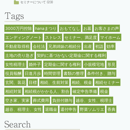
セミナーについて
(23)
3000万円控除
hanaまつり
おもてなし
お墓
お客さまの声
エンディングノート
ストレス
セミナー、満足度
マイホーム
不動産取得税
会社法
兄弟姉妹の相続分
出産
初詣
効率
土地の売り急ぎ
契約に基づかない定期金に関する権利
女性税理士
婚外子
定期金に関する権利
小規模宅地
形見
役員報酬
日進月歩
時間管理
書類の整理
条件付き、贈与
玄関、装花
目標
相続、生前対策
相続、税金
相続セミナー
相続対策
相続税がかかる人、割合
確定申告準備
税金
空き家、実家
葬式費用
負担付贈与
越谷、女性、税理士
越谷、税理士、女性
退職金
還付申告
野菜ソムリエ
香典