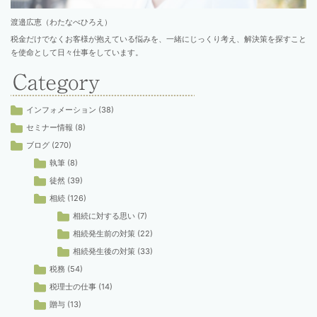
渡邉広恵（わたなべひろえ）
税金だけでなくお客様が抱えている悩みを、一緒にじっくり考え、解決策を探すこと
を使命として日々仕事をしています。
インフォメーション
(38)
セミナー情報
(8)
ブログ
(270)
執筆
(8)
徒然
(39)
相続
(126)
相続に対する思い
(7)
相続発生前の対策
(22)
相続発生後の対策
(33)
税務
(54)
税理士の仕事
(14)
贈与
(13)