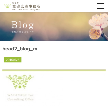
toggl
navig
head2_blog_m
2015/5/6