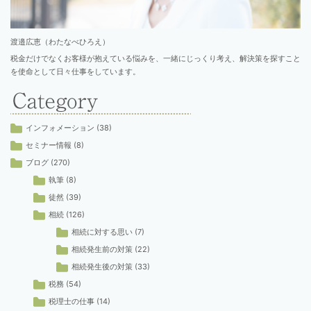
渡邉広恵（わたなべひろえ）
税金だけでなくお客様が抱えている悩みを、一緒にじっくり考え、解決策を探すこと
を使命として日々仕事をしています。
インフォメーション
(38)
セミナー情報
(8)
ブログ
(270)
執筆
(8)
徒然
(39)
相続
(126)
相続に対する思い
(7)
相続発生前の対策
(22)
相続発生後の対策
(33)
税務
(54)
税理士の仕事
(14)