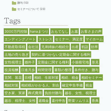
贈与
(13)
セミナーについて
(23)
3000万円控除
hanaまつり
おもてなし
お墓
お客さまの声
エンディングノート
ストレス
セミナー、満足度
マイホーム
不動産取得税
会社法
兄弟姉妹の相続分
出産
初詣
効率
土地の売り急ぎ
契約に基づかない定期金に関する権利
女性税理士
婚外子
定期金に関する権利
小規模宅地
形見
役員報酬
日進月歩
時間管理
書類の整理
条件付き、贈与
玄関、装花
目標
相続、生前対策
相続、税金
相続セミナー
相続対策
相続税がかかる人、割合
確定申告準備
税金
空き家、実家
葬式費用
負担付贈与
越谷、女性、税理士
越谷、税理士、女性
退職金
還付申告
野菜ソムリエ
香典