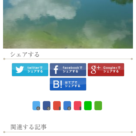
0
0
0