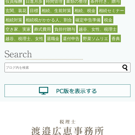
役員報酬
日進月歩
時間管理
書類の整理
条件付き、贈与
玄関、装花
目標
相続、生前対策
相続、税金
相続セミナー
相続対策
相続税がかかる人、割合
確定申告準備
税金
空き家、実家
葬式費用
負担付贈与
越谷、女性、税理士
越谷、税理士、女性
退職金
還付申告
野菜ソムリエ
香典