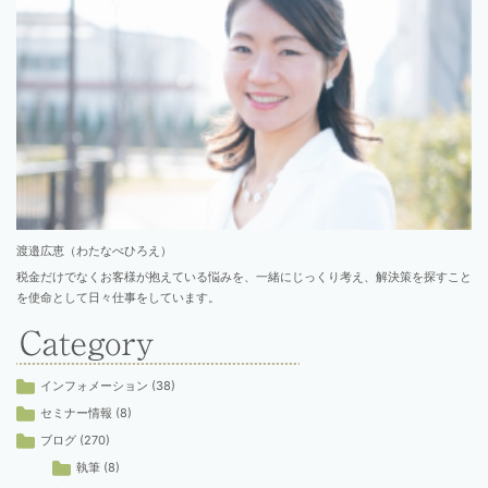
渡邉広恵（わたなべひろえ）
税金だけでなくお客様が抱えている悩みを、一緒にじっくり考え、解決策を探すこと
を使命として日々仕事をしています。
インフォメーション
(38)
セミナー情報
(8)
ブログ
(270)
執筆
(8)