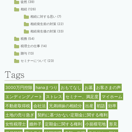
徒然
(39)
相続
(126)
相続に対する思い
(7)
相続発生前の対策
(22)
相続発生後の対策
(33)
税務
(54)
税理士の仕事
(14)
贈与
(13)
セミナーについて
(23)
3000万円控除
hanaまつり
おもてなし
お墓
お客さまの声
エンディングノート
ストレス
セミナー、満足度
マイホーム
不動産取得税
会社法
兄弟姉妹の相続分
出産
初詣
効率
土地の売り急ぎ
契約に基づかない定期金に関する権利
女性税理士
婚外子
定期金に関する権利
小規模宅地
形見