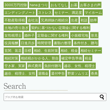
3000万円控除
hanaまつり
おもてなし
お墓
お客さまの声
エンディングノート
ストレス
セミナー、満足度
マイホーム
不動産取得税
会社法
兄弟姉妹の相続分
出産
初詣
効率
土地の売り急ぎ
契約に基づかない定期金に関する権利
女性税理士
婚外子
定期金に関する権利
小規模宅地
形見
役員報酬
日進月歩
時間管理
書類の整理
条件付き、贈与
玄関、装花
目標
相続、生前対策
相続、税金
相続セミナー
相続対策
相続税がかかる人、割合
確定申告準備
税金
空き家、実家
葬式費用
負担付贈与
越谷、女性、税理士
越谷、税理士、女性
退職金
還付申告
野菜ソムリエ
香典