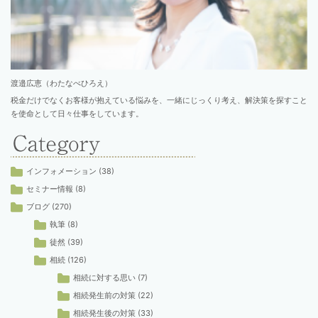
渡邉広恵（わたなべひろえ）
税金だけでなくお客様が抱えている悩みを、一緒にじっくり考え、解決策を探すこと
を使命として日々仕事をしています。
インフォメーション
(38)
セミナー情報
(8)
ブログ
(270)
執筆
(8)
徒然
(39)
相続
(126)
相続に対する思い
(7)
相続発生前の対策
(22)
相続発生後の対策
(33)