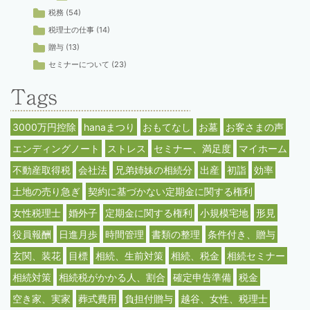
税務
(54)
税理士の仕事
(14)
贈与
(13)
セミナーについて
(23)
3000万円控除
hanaまつり
おもてなし
お墓
お客さまの声
エンディングノート
ストレス
セミナー、満足度
マイホーム
不動産取得税
会社法
兄弟姉妹の相続分
出産
初詣
効率
土地の売り急ぎ
契約に基づかない定期金に関する権利
女性税理士
婚外子
定期金に関する権利
小規模宅地
形見
役員報酬
日進月歩
時間管理
書類の整理
条件付き、贈与
玄関、装花
目標
相続、生前対策
相続、税金
相続セミナー
相続対策
相続税がかかる人、割合
確定申告準備
税金
空き家、実家
葬式費用
負担付贈与
越谷、女性、税理士