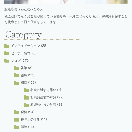
渡邉広恵（わたなべひろえ）
税金だけでなくお客様が抱えている悩みを、一緒にじっくり考え、解決策を探すこと
を使命として日々仕事をしています。
インフォメーション
(38)
セミナー情報
(8)
ブログ
(270)
執筆
(8)
徒然
(39)
相続
(126)
相続に対する思い
(7)
相続発生前の対策
(22)
相続発生後の対策
(33)
税務
(54)
税理士の仕事
(14)
贈与
(13)