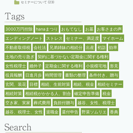
セミナーについて
(23)
3000万円控除
hanaまつり
おもてなし
お墓
お客さまの声
エンディングノート
ストレス
セミナー、満足度
マイホーム
不動産取得税
会社法
兄弟姉妹の相続分
出産
初詣
効率
土地の売り急ぎ
契約に基づかない定期金に関する権利
女性税理士
婚外子
定期金に関する権利
小規模宅地
形見
役員報酬
日進月歩
時間管理
書類の整理
条件付き、贈与
玄関、装花
目標
相続、生前対策
相続、税金
相続セミナー
相続対策
相続税がかかる人、割合
確定申告準備
税金
空き家、実家
葬式費用
負担付贈与
越谷、女性、税理士
越谷、税理士、女性
退職金
還付申告
野菜ソムリエ
香典