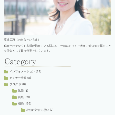
渡邉広恵（わたなべひろえ）
税金だけでなくお客様が抱えている悩みを、一緒にじっくり考え、解決策を探すこと
を使命として日々仕事をしています。
インフォメーション
(38)
セミナー情報
(8)
ブログ
(270)
執筆
(8)
徒然
(39)
相続
(126)
相続に対する思い
(7)