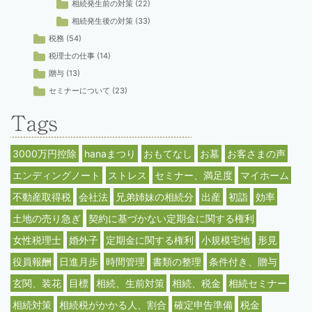
相続発生前の対策
(22)
相続発生後の対策
(33)
税務
(54)
税理士の仕事
(14)
贈与
(13)
セミナーについて
(23)
3000万円控除
hanaまつり
おもてなし
お墓
お客さまの声
エンディングノート
ストレス
セミナー、満足度
マイホーム
不動産取得税
会社法
兄弟姉妹の相続分
出産
初詣
効率
土地の売り急ぎ
契約に基づかない定期金に関する権利
女性税理士
婚外子
定期金に関する権利
小規模宅地
形見
役員報酬
日進月歩
時間管理
書類の整理
条件付き、贈与
玄関、装花
目標
相続、生前対策
相続、税金
相続セミナー
相続対策
相続税がかかる人、割合
確定申告準備
税金